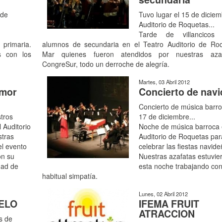
 de
Tuvo lugar el 15 de diciem
Auditorio de Roquetas...
Tarde de villancicos
primaria.
alumnos de secundaria en el Teatro Auditorio de Ro
s con los
Mar quienes fueron atendidos por nuestras aza
CongreSur, todo un derroche de alegría.
Martes, 03 Abril 2012
umor
Concierto de nav
Concierto de música barro
tros
17 de diciembre...
 Auditorio
Noche de música barroca 
stras
Auditorio de Roquetas par
el evento
celebrar las fiestas navide
on su
Nuestras azafatas estuvie
dad de
esta noche trabajando con
habitual simpatía.
Lunes, 02 Abril 2012
ELO
IFEMA FRUIT
ATRACCION
s de