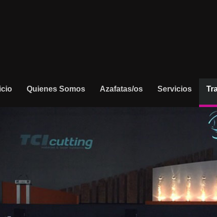
icio
Quienes Somos
Azafatas/os
Servicios
Tr