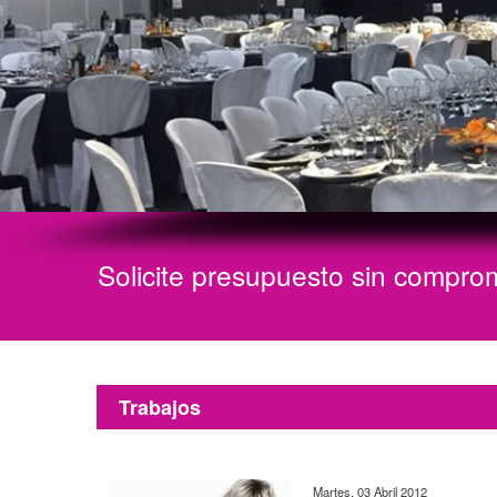
E
x
p
e
r
t
o
s
e
n
o
r
g
a
n
i
z
a
c
i
ó
n
i
n
t
Solicite presupuesto sin compro
Trabajos
Martes, 03 Abril 2012