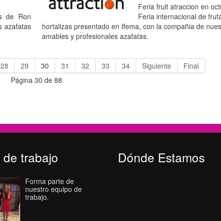
Feria fruit atraccion en oct
as de Ron
Feria internacional de frut
s azafatas
hortalizas presentado en Ifema, con la compañia de nues
amables y profesionales azafatas.
28
29
30
31
32
33
34
Siguiente
Final
Página 30 de 88
 de trabajo
Dónde Estamos
Forma parte de
nuestro equipo de
trabajo.