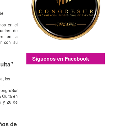
de
nos en el
quetas de
re en la
ur con su
Síguenos en Facebook
uita"
a, los
...
ngreSur
a Guita en
25 y 26 de
iños de