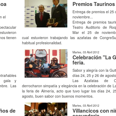
hoa
Premios Taurinos
Entrega de premios el 25 
n el
noviembre...
Entrega de premios tauri
pectacular
Teatro Auditorio de Ro
estuvieron
Mar el 25 de noviemb
nos tienen
cual estuvieron trabajando las azafatas de CongreS
habitual profesionalidad.
Martes, 03 Abril 2012
Celebración "La G
feria.
Sabor y alegría con la Guit
trañables
días 24, 25 y 26 de agosto
a gala y
Las Azafatas de Co
mbre. Las
derrocharon simpatía y elegáncia en la celebración de L
la feria de Almería, acto que tuvo lugar los días 24, 
agosto, buen sabor con buenos momentos.
Martes, 03 Abril 2012
iños de
Villancicos con n
secundaria