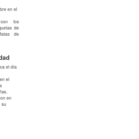
bre en el
 con los
quetas de
fatas de
idad
ca el día
en el
a
ñas.
ron en
 su