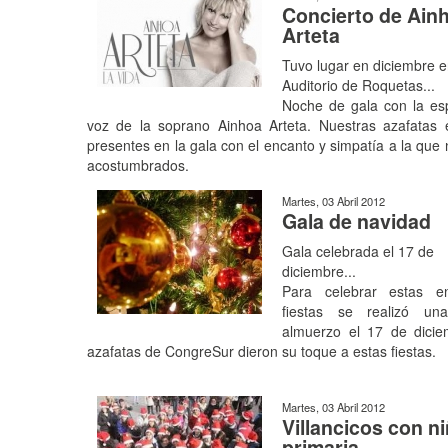
Concierto de Ain
Arteta
Tuvo lugar en diciembre e
Auditorio de Roquetas...
Noche de gala con la es
voz de la soprano Ainhoa Arteta. Nuestras azafatas 
presentes en la gala con el encanto y simpatía a la que 
acostumbrados.
Martes, 03 Abril 2012
Gala de navidad
Gala celebrada el 17 de
diciembre...
Para celebrar estas en
fiestas se realizó un
almuerzo el 17 de dicie
azafatas de CongreSur dieron su toque a estas fiestas.
Martes, 03 Abril 2012
Villancicos con n
primaria