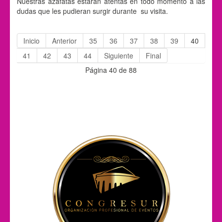
Nuestras azafatas estarán atentas en todo momento a las
dudas que les pudieran surgir durante su visita.
Inicio
Anterior
35
36
37
38
39
40
41
42
43
44
Siguiente
Final
Página 40 de 88