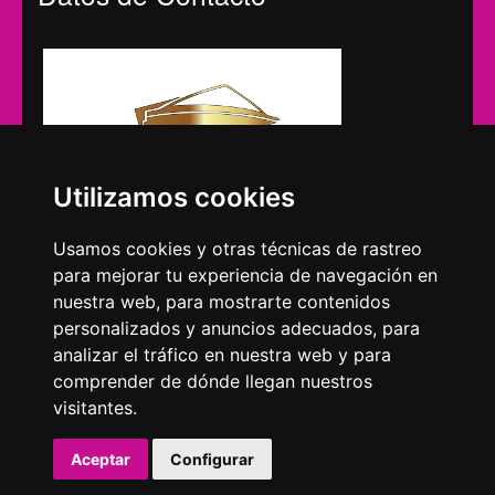
Utilizamos cookies
Usamos cookies y otras técnicas de rastreo
para mejorar tu experiencia de navegación en
Calle Santos Zárate 4, 1º 3,
nuestra web, para mostrarte contenidos
04004 Almería
personalizados y anuncios adecuados, para
Tel.: 950 089 298
Fax: 950 086 278
analizar el tráfico en nuestra web y para
info@congresur.es
comprender de dónde llegan nuestros
visitantes.
Política Congresur
Aviso legal
Privacidad
Cookies
Aceptar
Configurar
Administración